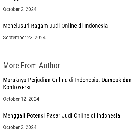
October 2, 2024
Menelusuri Ragam Judi Online di Indonesia
September 22, 2024
More From Author
Maraknya Perjudian Online di Indonesia: Dampak dan
Kontroversi
October 12, 2024
Menggali Potensi Pasar Judi Online di Indonesia
October 2, 2024