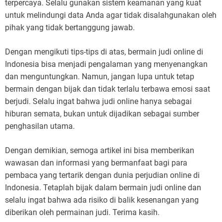
terpercaya. Selalu gunakan sistem keamanan yang kuat
untuk melindungi data Anda agar tidak disalahgunakan oleh
pihak yang tidak bertanggung jawab.
Dengan mengikuti tips-tips di atas, bermain judi online di
Indonesia bisa menjadi pengalaman yang menyenangkan
dan menguntungkan. Namun, jangan lupa untuk tetap
bermain dengan bijak dan tidak terlalu terbawa emosi saat
berjudi. Selalu ingat bahwa judi online hanya sebagai
hiburan semata, bukan untuk dijadikan sebagai sumber
penghasilan utama.
Dengan demikian, semoga artikel ini bisa memberikan
wawasan dan informasi yang bermanfaat bagi para
pembaca yang tertarik dengan dunia perjudian online di
Indonesia. Tetaplah bijak dalam bermain judi online dan
selalu ingat bahwa ada risiko di balik kesenangan yang
diberikan oleh permainan judi. Terima kasih.