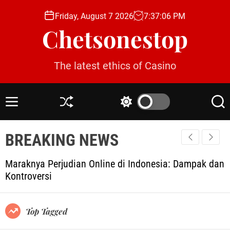
S
Friday, August 7 2026
7
:
37
:
06
PM
k
Chetsonestop
i
p
t
The latest ethics of Casino
o
c
o
M
S
S
S
n
e
h
w
e
t
n
u
i
a
e
BREAKING NEWS
u
ff
t
r
l
c
c
n
e
h
h
t
Maraknya Perjudian Online di Indonesia: Dampak dan
c
Kontroversi
o
l
o
r
Top Tagged
m
o