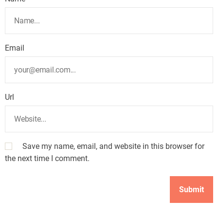
Email
Url
Save my name, email, and website in this browser for
the next time I comment.