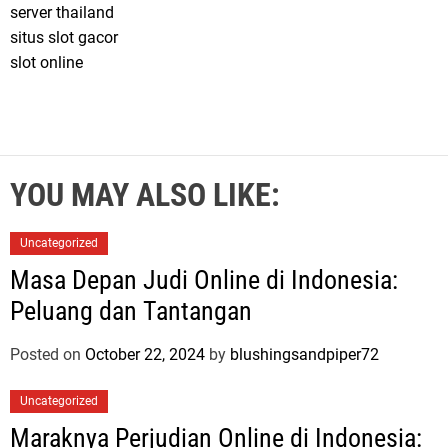
server thailand
situs slot gacor
slot online
YOU MAY ALSO LIKE:
Uncategorized
Masa Depan Judi Online di Indonesia:
Peluang dan Tantangan
Posted on
October 22, 2024
by
blushingsandpiper72
Uncategorized
Maraknya Perjudian Online di Indonesia: