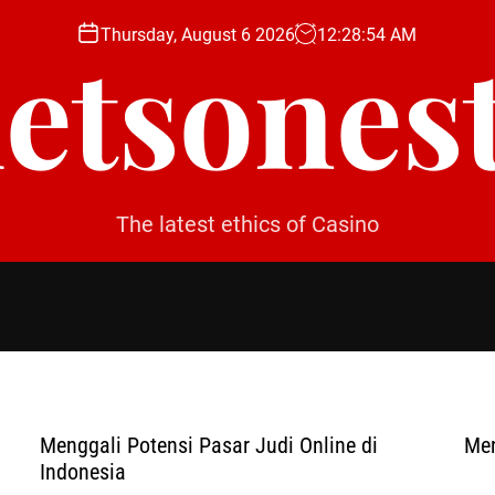
Thursday, August 6 2026
12
:
28
:
55
AM
etsones
The latest ethics of Casino
Menggali Potensi Pasar Judi Online di
Men
Indonesia