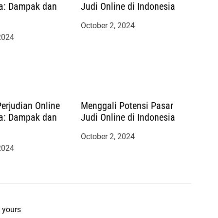
ia: Dampak dan
Judi Online di Indonesia
October 2, 2024
2024
erjudian Online
Menggali Potensi Pasar
ia: Dampak dan
Judi Online di Indonesia
October 2, 2024
2024
 yours