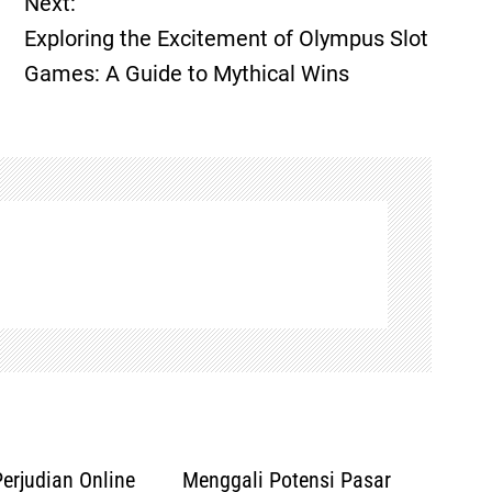
Next:
Exploring the Excitement of Olympus Slot
Games: A Guide to Mythical Wins
erjudian Online
Menggali Potensi Pasar