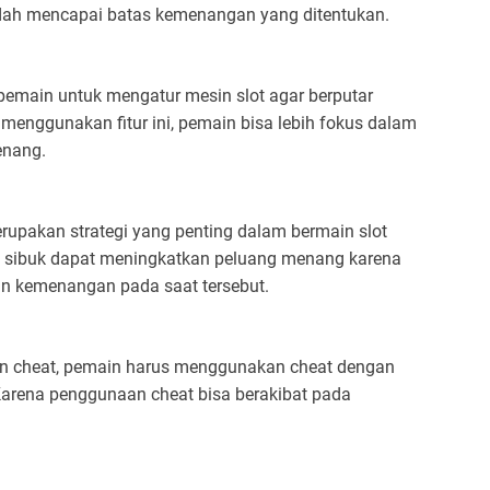
sudah mencapai batas kemenangan yang ditentukan.
 pemain untuk mengatur mesin slot agar berputar
menggunakan fitur ini, pemain bisa lebih fokus dalam
enang.
rupakan strategi yang penting dalam bermain slot
am sibuk dapat meningkatkan peluang menang karena
an kemenangan pada saat tersebut.
n cheat, pemain harus menggunakan cheat dengan
 Karena penggunaan cheat bisa berakibat pada