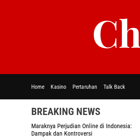
S
Ch
k
i
p
t
o
c
o
n
t
e
Home
Kasino
Pertaruhan
Talk Back
n
t
BREAKING NEWS
ia: Peluang
Maraknya Perjudian Online di Indonesia:
Dampak dan Kontroversi